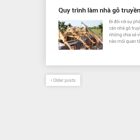
Quy trình làm nhà gỗ truyề
Đi đôi với sự ph
căn nhà gỗ truy
những chia sẻ về
nào mối quan t
Older posts