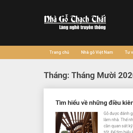
Skip
to
content
Trang chủ
Nhà gỗ Việt Nam
Tư 
Tháng:
Tháng Mười 202
Posts
Tìm hiểu về những điều kiên
navigation
Gỗ được đánh gi
làm nhà. Thế nh
cần quan sát kỹ
tốt. Để tìm hiểu