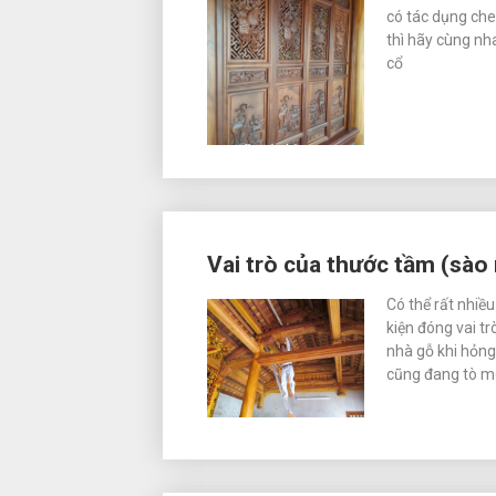
có tác dụng ch
thì hãy cùng nha
cổ
Vai trò của thước tầm (sào
Có thể rất nhiề
kiện đóng vai t
nhà gỗ khi hỏng
cũng đang tò 