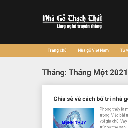
Skip
to
content
Trang chủ
Nhà gỗ Việt Nam
Tư 
Tháng:
Tháng Một 2021
Posts
Chia sẻ về cách bố trí nhà
navigation
Phong thủy là m
trọng. Việc bài
với gia chủ. Vậ
trí như thế nào 