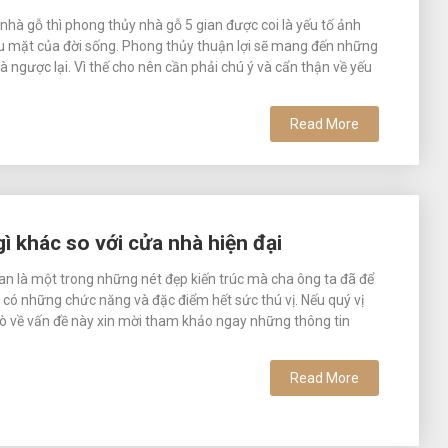
 nhà gỗ thì phong thủy nhà gỗ 5 gian được coi là yếu tố ảnh
u mặt của đời sống. Phong thủy thuận lợi sẽ mang đến những
 ngược lại. Vì thế cho nên cần phải chú ý và cẩn thận về yếu
Read More
ì khác so với cửa nhà hiện đại
an là một trong những nét đẹp kiến trúc mà cha ông ta đã để
y có những chức năng và đặc điểm hết sức thú vị. Nếu quý vị
ò về vấn đề này xin mời tham khảo ngay những thông tin
Read More