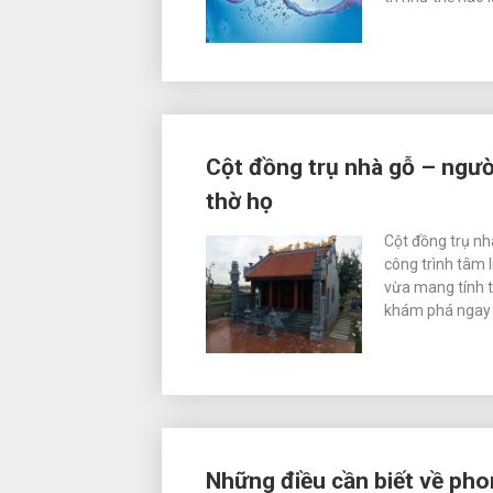
Cột đồng trụ nhà gỗ – người
thờ họ
Cột đồng trụ nh
công trình tâm 
vừa mang tính t
khám phá ngay 
Những điều cần biết về phon