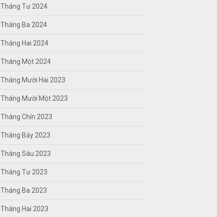
Tháng Tư 2024
Tháng Ba 2024
Tháng Hai 2024
Tháng Một 2024
Tháng Mười Hai 2023
Tháng Mười Một 2023
Tháng Chín 2023
Tháng Bảy 2023
Tháng Sáu 2023
Tháng Tư 2023
Tháng Ba 2023
Tháng Hai 2023