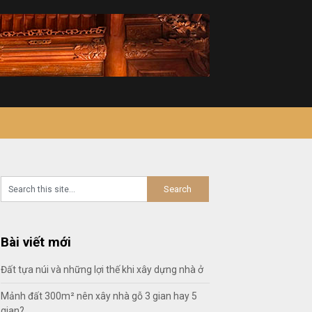
Bài viết mới
Đất tựa núi và những lợi thế khi xây dựng nhà ở
Mảnh đất 300m² nên xây nhà gỗ 3 gian hay 5
gian?