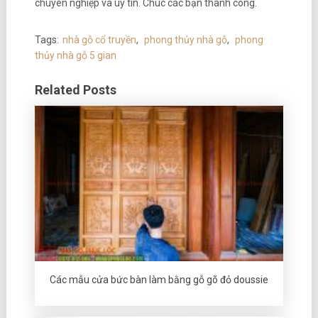
chuyên nghiệp và uy tín. Chúc các bạn thành công.
Tags:
nhà gỗ cổ truyền
,
phong thủy nhà gỗ
,
phong
thủy nhà gỗ 5 gian
Related Posts
Các mẫu cửa bức bàn làm bằng gỗ gõ đỏ doussie