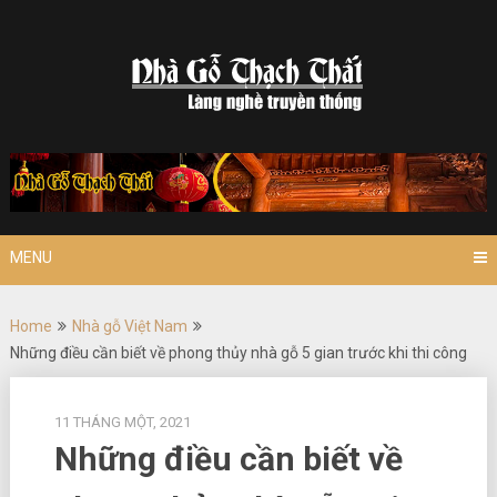
Skip
to
content
MENU
Home
Nhà gỗ Việt Nam
Những điều cần biết về phong thủy nhà gỗ 5 gian trước khi thi công
11 THÁNG MỘT, 2021
Những điều cần biết về