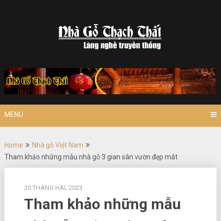
Skip
to
content
MENU
Home
Nhà gỗ Việt Nam
Tham khảo những mẫu nhà gỗ 3 gian sân vườn đẹp mắt
20 THÁNG HAI, 2023
Tham khảo những mẫu