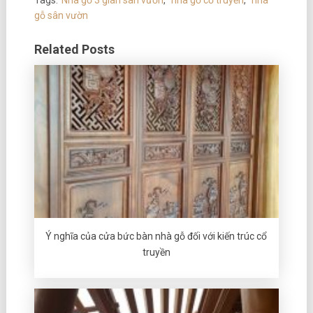
Tags:
Nhà gỗ 3 gian sân vườn
,
nhà gỗ cổ truyền
,
nhà
gỗ sân vườn
Related Posts
Ý nghĩa của cửa bức bàn nhà gỗ đối với kiến trúc cổ
truyền