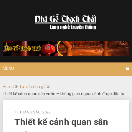
Skip
to
content
MENU
Home
Tư vấn nhà gỗ
Thiết kế cảnh quan sân vườn – không gian ngoại cảnh được đầu tư
13 THÁNG SÁU, 2022
Thiết kế cảnh quan sân