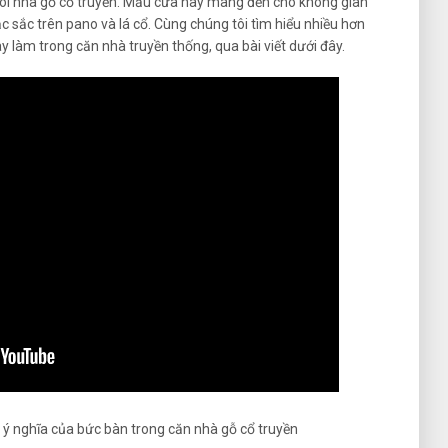
gôi nhà gỗ cổ truyền. Mẫu cửa này mang đến cho không gian
c sắc trên pano và lá cổ. Cùng chúng tôi tìm hiểu nhiều hơn
y làm trong căn nhà truyền thống, qua bài viết dưới đây.
 ý nghĩa của bức bàn trong căn nhà gỗ cổ truyền