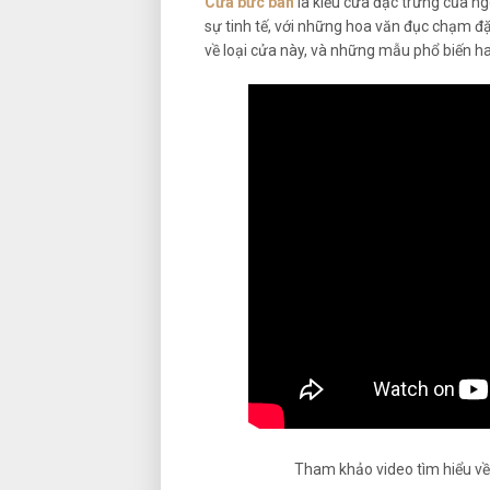
Cửa bức bàn
là kiểu cửa đặc trưng của n
sự tinh tế, với những hoa văn đục chạm đặ
về loại cửa này, và những mẫu phổ biến ha
Tham khảo video tìm hiểu về