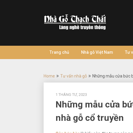
Skip
to
content
Trang chủ
Nhà gỗ Việt Nam
Tư 
Home
Tư vấn nhà gỗ
Những mẫu cửa bức bà
1 THÁNG TƯ, 2023
Những mẫu cửa bức
nhà gỗ cổ truyền