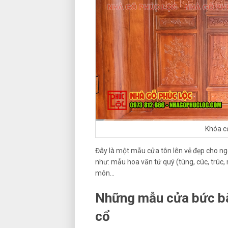
Khóa c
Đây là một mẫu cửa tôn lên vẻ đẹp cho n
như: mẫu hoa văn tứ quý (tùng, cúc, trúc,
môn…
Những mẫu cửa bức bà
cổ