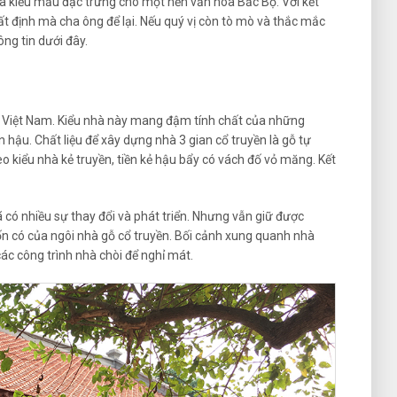
à kiểu mẫu đặc trưng cho một nền văn hóa Bắc Bộ. Với kết
t định mà cha ông để lại. Nếu quý vị còn tò mò và thắc mắc
ng tin dưới đây.
Bộ Việt Nam. Kiểu nhà này mang đậm tính chất của những
 hậu. Chất liệu để xây dựng nhà 3 gian cổ truyền là gỗ tự
 kiểu nhà kẻ truyền, tiền kẻ hậu bẩy có vách đố vỏ măng. Kết
ã có nhiều sự thay đổi và phát triển. Nhưng vẫn giữ được
ốn có của ngôi nhà gỗ cổ truyền. Bối cảnh xung quanh nhà
các công trình nhà chòi để nghỉ mát.