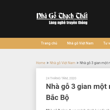
Skip
to
content
Trang chủ
Nhà gỗ Việt Nam
Tư 
Home
Nhà gỗ Việt Nam
Nhà gỗ 3 gian một 
24 THÁNG TÁM, 2020
Nhà gỗ 3 gian một 
Bắc Bộ