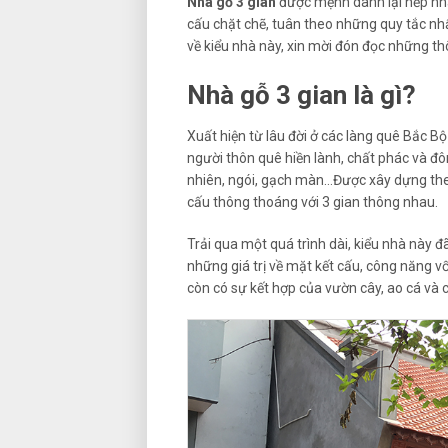
Nhà gỗ 3 gian
được mệnh danh lại nếp nh
cấu chặt chẽ, tuân theo những quy tắc nhấ
về kiểu nhà này, xin mời đón đọc những thô
Nhà gỗ 3 gian là gì?
Xuất hiện từ lâu đời ở các làng quê Bắc 
người thôn quê hiền lành, chất phác và đôn
nhiên, ngói, gạch màn…Được xây dựng theo
cấu thông thoáng với 3 gian thông nhau.
Trải qua một quá trình dài, kiểu nhà này đ
những giá trị về mặt kết cấu, công năng v
còn có sự kết hợp của vườn cây, ao cá và 