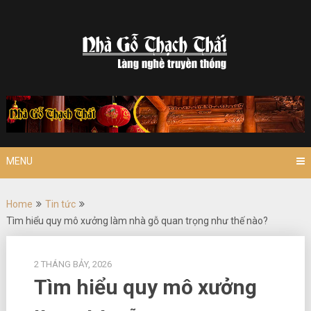
Skip
to
content
MENU
Home
Tin tức
Tìm hiểu quy mô xưởng làm nhà gỗ quan trọng như thế nào?
2 THÁNG BẢY, 2026
Tìm hiểu quy mô xưởng