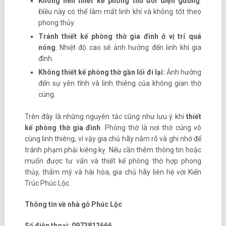
Không nên thiết kế phòng thờ đối diện gương
:
Điều này có thể làm mất linh khí và không tốt theo
phong thủy.
Tránh thiết kế phòng thờ gia đình ở vị trí quá
nóng
: Nhiệt độ cao sẽ ảnh hưởng đến linh khí gia
đình.
Không thiết kế phòng thờ gần lối đi lại:
Ảnh hưởng
đến sự yên tĩnh và linh thiêng của không gian thờ
cúng.
Trên đây là những nguyên tắc cũng như lưu ý khi
thiết
kế phòng thờ gia đình
. Phòng thờ là nơi thờ cúng vô
cùng linh thiêng, vì vậy gia chủ hãy nắm rõ và ghi nhớ để
tránh phạm phải kiêng kỵ. Nếu cần thêm thông tin hoặc
muốn được tư vấn và thiết kế phòng thờ hợp phong
thủy, thẩm mỹ và hài hòa, gia chủ hãy liên hệ với Kiến
Trúc Phúc Lộc.
Thông tin về nhà gỗ Phúc Lộc
Số điện thoại: 0973812666