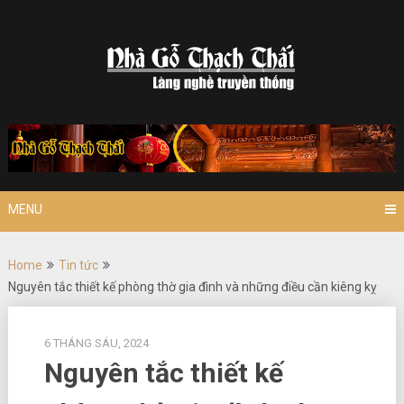
Skip
to
content
MENU
Home
Tin tức
Nguyên tắc thiết kế phòng thờ gia đình và những điều cần kiêng kỵ
6 THÁNG SÁU, 2024
Nguyên tắc thiết kế