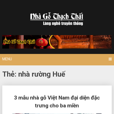
Skip
to
content
MENU
Thẻ:
nhà rường Huế
Posts
3 mẫu nhà gỗ Việt Nam đại diện đặc
navigation
trưng cho ba miền