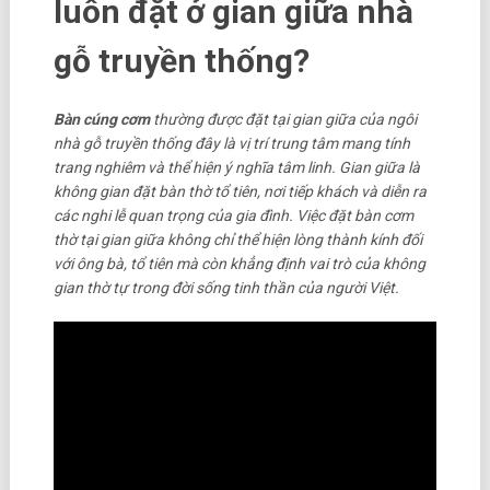
luôn đặt ở gian giữa nhà
gỗ truyền thống?
Bàn cúng cơm
thường được đặt tại gian giữa của ngôi
nhà gỗ truyền thống đây là vị trí trung tâm mang tính
trang nghiêm và thể hiện ý nghĩa tâm linh. Gian giữa là
không gian đặt bàn thờ tổ tiên, nơi tiếp khách và diễn ra
các nghi lễ quan trọng của gia đình. Việc đặt bàn cơm
thờ tại gian giữa không chỉ thể hiện lòng thành kính đối
với ông bà, tổ tiên mà còn khẳng định vai trò của không
gian thờ tự trong đời sống tinh thần của người Việt.