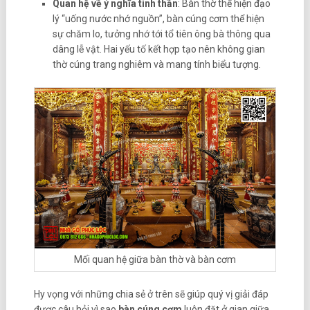
Quan hệ về ý nghĩa tinh thần
: Bàn thờ thể hiện đạo
lý “uống nước nhớ nguồn”, bàn cúng cơm thể hiện
sự chăm lo, tưởng nhớ tới tổ tiên ông bà thông qua
dâng lễ vật. Hai yếu tố kết hợp tạo nên không gian
thờ cúng trang nghiêm và mang tính biểu tượng.
Mối quan hệ giữa bàn thờ và bàn cơm
Hy vọng với những chia sẻ ở trên sẽ giúp quý vị giải đáp
được câu hỏi vì sao
bàn cúng cơm
luôn đặt ở gian giữa