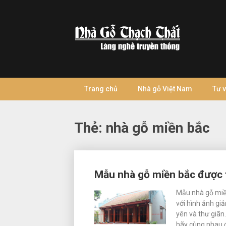
Skip
to
content
Trang chủ
Nhà gỗ Việt Nam
Tư 
Thẻ:
nhà gỗ miền bắc
Posts
Mẫu nhà gỗ miền bắc được t
navigation
Mẫu nhà gỗ miền
với hình ảnh gi
yên và thư giãn
hãy cùng nhau 