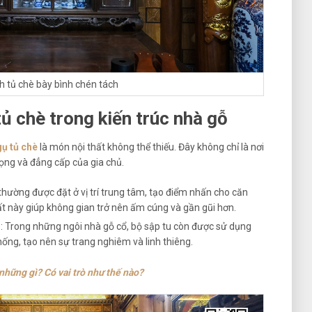
h tủ chè bày bình chén tách
ủ chè trong kiến trúc nhà gỗ
gụ tủ chè
là món nội thất không thể thiếu. Đây không chỉ là nơi
ọng và đẳng cấp của gia chủ.
 thường được đặt ở vị trí trung tâm, tạo điểm nhấn cho căn
hất này giúp không gian trở nên ấm cúng và gần gũi hơn.
g
: Trong những ngôi nhà gỗ cổ, bộ sập tu còn được sử dụng
ống, tạo nên sự trang nghiêm và linh thiêng.
những gì? Có vai trò như thế nào?