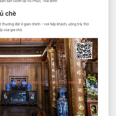
ian sân vườn tại Vũ Phúc, Thái Bình
ủ chè
è thường đặt ở gian chính – nơi tiếp khách, uống trà, thờ
p của gia chủ.