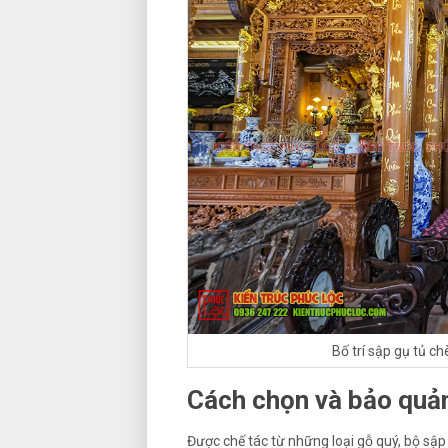
Bố trí sập gụ tủ c
Cách chọn và bảo quản
Được chế tác từ những loại gỗ quý, bộ sập t