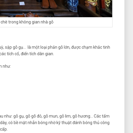
 chè trong không gian nhà gỗ
uỳ, sập gỗ gụ… là một loại phản gỗ lớn, được chạm khắc tinh
các tích cổ, điển tích dân gian.
n như:
au như: gỗ gụ, gỗ gõ đỏ, gỗ mun, gỗ lim, gỗ hương… Các tấm
 dày, có bề mặt nhẵn bóng nhờ kỹ thuật đánh bóng thủ công
cấp.