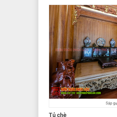
Sập gụ
Tủ chè