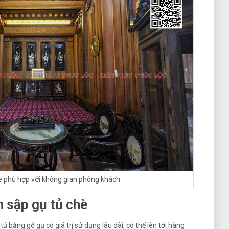
hè phù hợp với không gian phòng khách
 sập gụ tủ chè
ủ bằng gỗ gụ có giá trị sử dụng lâu dài, có thể lên tới hàng