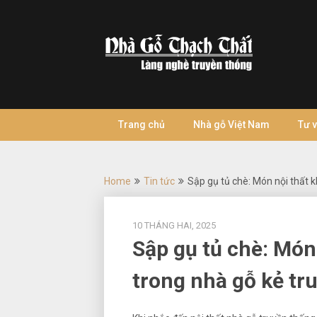
Skip
to
content
Trang chủ
Nhà gỗ Việt Nam
Tư 
Home
Tin tức
Sập gụ tủ chè: Món nội thất k
10 THÁNG HAI, 2025
Sập gụ tủ chè: Món
trong nhà gỗ kẻ tr