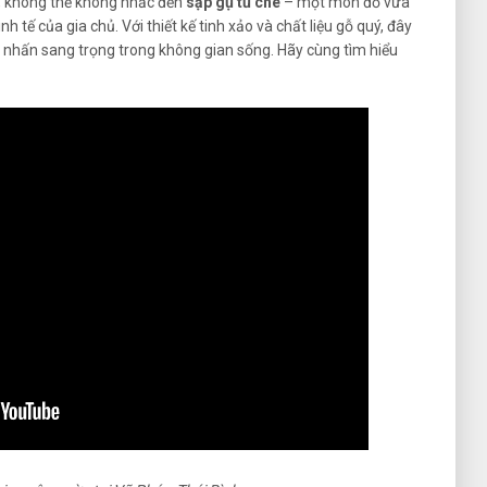
g, không thể không nhắc đến
sập gụ tủ chè
– một món đồ vừa
 tế của gia chủ. Với thiết kế tinh xảo và chất liệu gỗ quý, đây
m nhấn sang trọng trong không gian sống. Hãy cùng tìm hiểu
!