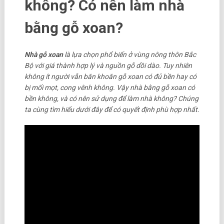
không? Có nên làm nhà
bằng gỗ xoan?
Nhà gỗ xoan
là lựa chọn phổ biến ở vùng nông thôn Bắc
Bộ với giá thành hợp lý và nguồn gỗ dồi dào. Tuy nhiên
không ít người vẫn băn khoăn gỗ xoan có đủ bền hay có
bị mối mọt, cong vênh không. Vậy nhà bằng gỗ xoan có
bền không, và có nên sử dụng để làm nhà không? Chúng
ta cùng tìm hiểu dưới đây để có quyết định phù hợp nhất.