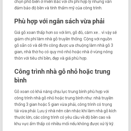
chọn phổ biến ở miền Bắc với chi phí hợp lý nhưng vẫn
đảm bảo độ bền và tính thẩm mỹ của công trình.
Phù hợp với ngân sách vừa phải
Giá gỗ xoan thấp hơn so với lim, gõ đỏ, căm xe… vì vậy sẽ
giảm chi phí làm nhà gỗ truyền thống. Cộng với nguồn
gỗ sẵn có và dễ thi công được ưa chuộng làm nhà gỗ 3
gian, nhà thờ họ có quy mô nhỏ hoặc nhà ở vùng nông
thôn với tiêu chí bền, đẹp và giá phù hợp.
Công trình nhà gỗ nhỏ hoặc trung
bình
Gỗ xoan có khả năng chịu lực trung bình phù hợp với
công trình nhà gỗ nhỏ hoặc trung bình như: nhà truyền
thống 3 gian hoặc 5 gian vừa phải, công trình có trọng
tải vừa phải. Lưu ý nhà nên cân nhắc khi làm nhà gỗ kích
thước lớn, các công trình có yêu cầu về độ bền cao và
khu vực ẩm thấp có nhiều mối nếu không được xử lý kỹ.