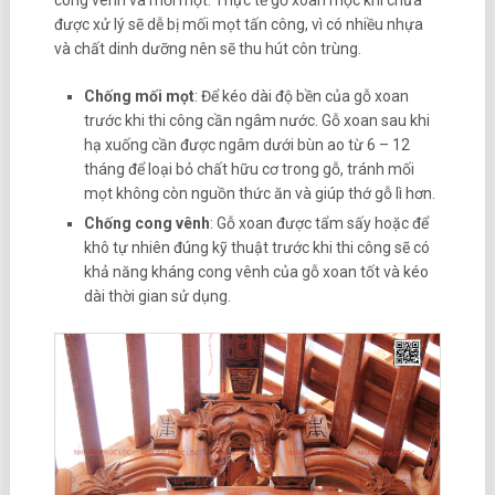
được xử lý sẽ dễ bị mối mọt tấn công, vì có nhiều nhựa
và chất dinh dưỡng nên sẽ thu hút côn trùng.
Chống mối mọt
: Để kéo dài độ bền của gỗ xoan
trước khi thi công cần ngâm nước. Gỗ xoan sau khi
hạ xuống cần được ngâm dưới bùn ao từ 6 – 12
tháng để loại bỏ chất hữu cơ trong gỗ, tránh mối
mọt không còn nguồn thức ăn và giúp thớ gỗ lì hơn.
Chống cong vênh
: Gỗ xoan được tẩm sấy hoặc để
khô tự nhiên đúng kỹ thuật trước khi thi công sẽ có
khả năng kháng cong vênh của gỗ xoan tốt và kéo
dài thời gian sử dụng.