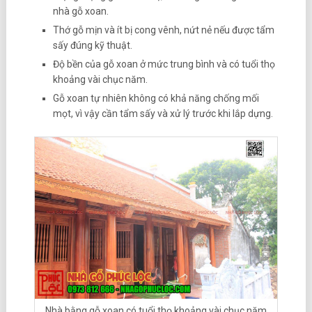
nhà gỗ xoan.
Thớ gỗ mịn và ít bị cong vênh, nứt nẻ nếu được tẩm
sấy đúng kỹ thuật.
Độ bền của gỗ xoan ở mức trung bình và có tuổi thọ
khoảng vài chục năm.
Gỗ xoan tự nhiên không có khả năng chống mối
mọt, vì vậy cần tẩm sấy và xử lý trước khi lắp dựng.
Nhà bằng gỗ xoan có tuổi thọ khoảng vài chục năm