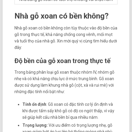
Nhà gỗ xoan có bền không?
Nhà gỗ xoan có bền không còn tùy thuộc vào độ bền của
gỗ trong thực tế, khả năng chống cong vênh, mối mọt
và tuổi thọ của nhà gỗ. Xin mời quý vị cùng tìm hiểu dưới
đây:
Độ bền của gỗ xoan trong thực tế
Trong bảng phân loại gỗ xoan thuộc nhóm IV, nhóm gỗ
nhẹ và có khả năng chịu lực ở mức trung bình. Gỗ xoan
được sử dụng làm khung nhà gỗ (cột, xà và rui mè) với
những đặc tính nổi bật như:
Tính ổn định
: Gỗ xoan có đặc tính cơ lý ổn định và
khi được tẩm sấy khô gỗ có độ co ngót thấp, vì vậy
sẽ giúp kết cấu nhà bền bỉ qua nhiều năm.
Trọng lượng:
Với ưu điểm có trọng lượng nhẹ, gỗ
xoan giảm bớt áp lực lên hệ thống móng nhà phù