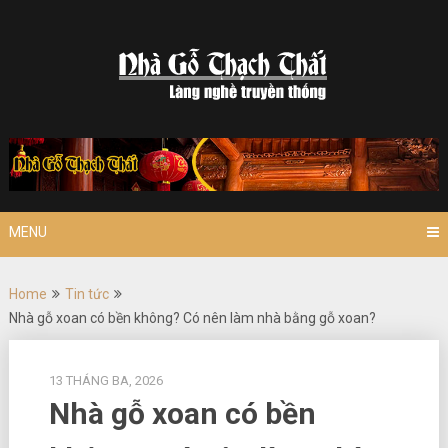
Skip
to
content
MENU
Home
Tin tức
Nhà gỗ xoan có bền không? Có nên làm nhà bằng gỗ xoan?
13 THÁNG BA, 2026
Nhà gỗ xoan có bền