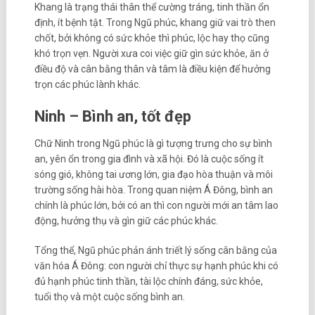
Khang là trạng thái thân thể cường tráng, tinh thần ổn
định, ít bệnh tật. Trong Ngũ phúc, khang giữ vai trò then
chốt, bởi không có sức khỏe thì phúc, lộc hay thọ cũng
khó trọn vẹn. Người xưa coi việc giữ gìn sức khỏe, ăn ở
điều độ và cân bằng thân và tâm là điều kiện để hưởng
trọn các phúc lành khác.
Ninh – Bình an, tốt đẹp
Chữ Ninh trong Ngũ phúc là gì tượng trưng cho sự bình
an, yên ổn trong gia đình và xã hội. Đó là cuộc sống ít
sóng gió, không tai ương lớn, gia đạo hòa thuận và môi
trường sống hài hòa. Trong quan niệm Á Đông, bình an
chính là phúc lớn, bởi có an thì con người mới an tâm lao
động, hưởng thụ và gìn giữ các phúc khác.
Tổng thể, Ngũ phúc phản ánh triết lý sống cân bằng của
văn hóa Á Đông: con người chỉ thực sự hạnh phúc khi có
đủ hạnh phúc tinh thần, tài lộc chính đáng, sức khỏe,
tuổi thọ và một cuộc sống bình an.