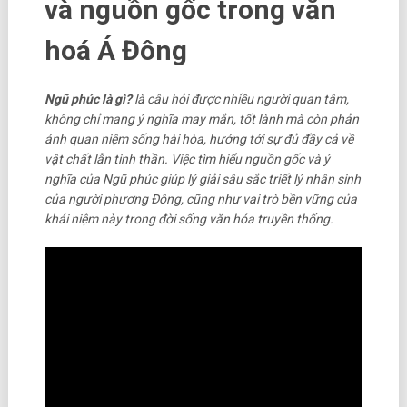
và nguồn gốc trong văn
hoá Á Đông
Ngũ phúc là gì?
là câu hỏi được nhiều người quan tâm,
không chỉ mang ý nghĩa may mắn, tốt lành mà còn phản
ánh quan niệm sống hài hòa, hướng tới sự đủ đầy cả về
vật chất lẫn tinh thần. Việc tìm hiểu nguồn gốc và ý
nghĩa của Ngũ phúc giúp lý giải sâu sắc triết lý nhân sinh
của người phương Đông, cũng như vai trò bền vững của
khái niệm này trong đời sống văn hóa truyền thống.