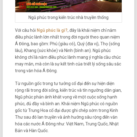
Ngũ phúc trong kiến trúc nhà truyền thống
Với câu hỏi
Ngũ phúc là gì?
, đây là khái niệm chỉ năm
điều phúc lành lớn nhất trong đời người theo quan niệm
Á Đông, bao gồm: Phú (giàu có), Quý (địa vị), Thọ (sống
lâu), Khang (sức khỏe) và Ninh (bình an). Ngũ phúc
không chỉ là năm điều phúc lành mang ý nghĩa cầu chúc
may mắn, mà còn là sự kết tinh của triết lý sống sâu sắc
trong văn hóa Á Đông.
Từ nguồn gốc trong tư tưởng cổ đại đến sự hiện diện
rộng rãi trong đời sống, kiến trúc và tín ngưỡng dân gian,
Ngũ phúc phản ánh khát vọng về một cuộc sống hạnh
phúc, đủ đầy và bình an. Khái niệm Ngũ phúc có nguồn
gốc từ Trung Hoa cổ đại được ghi chép sớm trong Kinh
Thư sau đó lan truyền và ảnh hưởng sâu rộng đến văn
hóa các nước Á Đông như: Việt Nam, Trung Quốc, Nhật
Bản và Hàn Quốc.