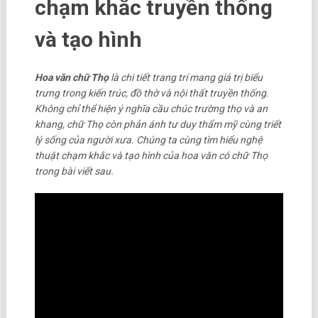
chạm khắc truyền thống
và tạo hình
Hoa văn chữ Thọ
là chi tiết trang trí mang giá trị biểu
trưng trong kiến trúc, đồ thờ và nội thất truyền thống.
Không chỉ thể hiện ý nghĩa cầu chúc trường thọ và an
khang, chữ Thọ còn phản ánh tư duy thẩm mỹ cùng triết
lý sống của người xưa. Chúng ta cùng tìm hiểu nghệ
thuật chạm khắc và tạo hình của hoa văn có chữ Thọ
trong bài viết sau.