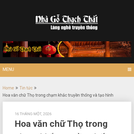
Skip
to
content
MENU
Home
Tin tức
Hoa văn chữ Thọ trong chạm khắc truyền thống và tạo hình
16 THÁNG MỘT, 2026
Hoa văn chữ Thọ trong