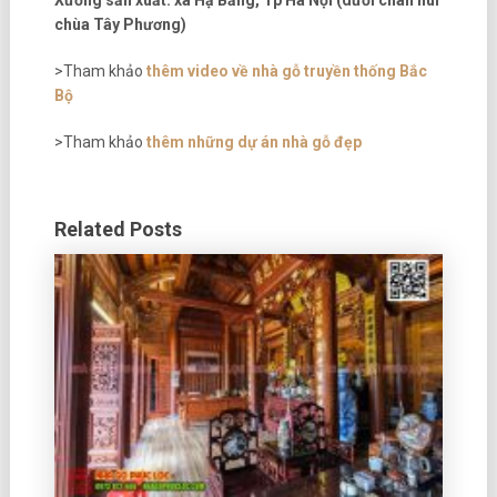
Xưởng sản xuất: xã Hạ Bằng, Tp Hà Nội (dưới chân núi
chùa Tây Phương)
>Tham khảo
thêm video về nhà gỗ truyền thống Bắc
Bộ
>Tham khảo
thêm những dự án nhà gỗ đẹp
Related Posts