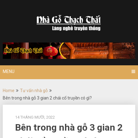
Skip
to
content
MENU
Home
Tư vấn nhà gỗ
Bên trong nhà gỗ 3 gian 2 chái cổ truyền có gì?
14 THÁNG MƯỜI, 2022
Bên trong nhà gỗ 3 gian 2