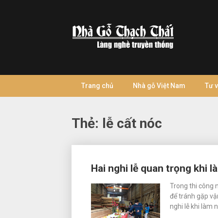
Skip
to
content
Trang chủ
Nhà gỗ Việt Nam
Tư 
Thẻ:
lễ cất nóc
Posts
Hai nghi lễ quan trọng khi 
navigation
Trong thi công n
để tránh gặp vận
nghi lễ khi làm 